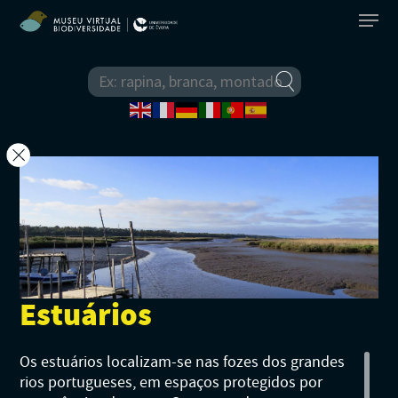
O Museu
Equipa
Elenco de Espécies
Estuários
Comissão Científica
Biodiversidade Actual
Espécies Exóticas
Parceiros
Animais
Biodiversidade do Passad
Os estuários localizam-se nas fozes dos grandes
Áreas Protegidas
rios portugueses, em espaços protegidos por
Ficha Técnica
Anelídeos
Plantas
Animais