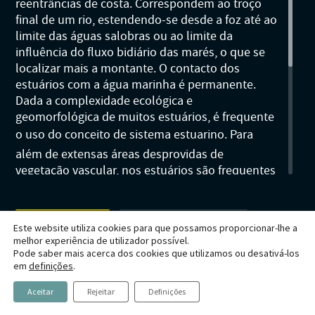
Habitats
reentrâncias de costa. Correspondem ao troço
Contactos
Artrópodes
Angiospérmicas
Anelídeos
Fungos
Plantas
final de um rio, estendendo-se desde a foz até ao
Glossário
limite das águas salobras ou ao limite da
Aracnídeos
Cnidários
Briófitas
Ascomicetes
Artrópodes
Gimnospérmicas
Chromista
influência do fluxo bidiário das marés, o que se
Revista Naturae digital
localizar mais a montante. O contacto dos
Crustáceos
Cordados
Gimnospérmicas
Basidiomicetes
Braquiópodes
Pteridófitas
estuários com a água marinha é permanente.
Financiamento
Diplópodes
Anfíbios
Equinodermes
Pteridófitas
Cnidários
Dada a complexidade ecológica e
geomorfológica de muitos estuários, é frequente
Insectos
Aves
Moluscos
Cordados
o uso do conceito de sistema estuarino. Para
Quilópodes
Mamíferos
Anfíbios
Equinodermes
além de extensas áreas desprovidas de
vegetação vascular, nos estuários são frequentes
Peixes
Aves
Hemicordados
comunidades de plantas vasculares halófilas ou
sub-halófilas especializadas. Em nenhum outro
Répteis
Mamíferos
Moluscos
tipo de habitat em Portugal confluem tantas
Caracterização
Espécies em destaque
Este website utiliza cookies para que possamos proporcionar-lhe a
Tunicados
Peixes
classes de vegetação como num estuário. Em
melhor experiência de utilizador possível.
Onde se pode observar
Saber mais
Portugal, os estuários dividem-se em dois
Pode saber mais acerca dos cookies que utilizamos ou desativá-los
Répteis
subtipos: estuários mediterrânicos e estuários
em
definições
.
atlânticos.
© 2026 Museu Virtual da Biodiversidade | Cátedra Rui Nabeiro
Aceitar
Rejeitar
Definições
Biodiversidade