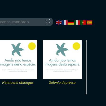
Heteraster oblongus
Salenia depressa