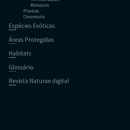
Moluscos
Répteis
Mamíferos
Plantas
Tunicados
Peixes
Chromista
Gimnospérmicas
Répteis
Pteridófitas
Espécies Exóticas
Áreas Protegidas
Habitats
Glossário
Revista Naturae digital
Financiamento