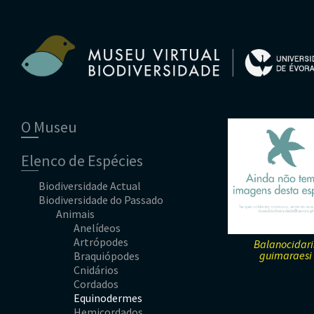
O Museu
Equipa
Elenco de Espécies
Comissão Científica
Parceiros
Biodiversidade Actual
Ficha Técnica
Biodiversidade do Passado
Animais
Contactos
Plantas
Animais
Anelídeos
Fungos
Artrópodes
Angiospérmicas
Anelídeos
Cnidários
Briófitas
Ascomicetes
Artrópodes
Aracnídeos
Balanocidari
guimaraesi
Cordados
Gimnospérmicas
Basidiomicetes
Braquiópodes
Crustáceos
Equinodermes
Pteridófitas
Cnidários
Diplópodes
Anfíbios
Moluscos
Cordados
Insectos
Aves
Equinodermes
Quilópodes
Mamíferos
Anfíbios
Hemicordados
Peixes
Aves