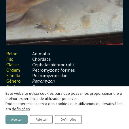
Habitats
Contactos
Artrópodes
Angiospérmicas
Anelídeos
Fungos
Plantas
Glossário
Aracnídeos
Cnidários
Briófitas
Ascomicetes
Artrópodes
Gimnospérmicas
Chromista
Revista Naturae digital
Crustáceos
Cordados
Gimnospérmicas
Basidiomicetes
Braquiópodes
Pteridófitas
Financiamento
Diplópodes
Anfíbios
Equinodermes
Pteridófitas
Cnidários
Insectos
Aves
Moluscos
Cordados
Animalia
Reino
Chordata
Filo
Quilópodes
Mamíferos
Anfíbios
Equinodermes
Cephalaspidomorphi
Classe
Petromyzontiformes
Ordem
Peixes
Aves
Hemicordados
Petromyzontidae
Família
Género
Petromyzon
Répteis
Mamíferos
Moluscos
Espécie
P. marinus
Este website utiliza cookies para que possamos proporcionar-lhe a
Tunicados
Peixes
melhor experiência de utilizador possível.
Pode saber mais acerca dos cookies que utilizamos ou desativá-los
Répteis
Petromyzon marinus
em
definições
.
Linnaeus,
Aceitar
Rejeitar
Definições
1758