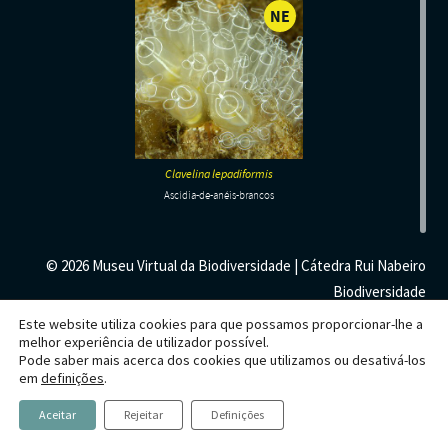
Habitats
NE
Contactos
Artrópodes
Angiospérmicas
Anelídeos
Fungos
Plantas
-
Glossário
Aracnídeos
Cnidários
Briófitas
Ascomicetes
Artrópodes
Gimnospérmicas
Chromista
NÃO
Revista Naturae digital
AVALIADO
Crustáceos
Cordados
Gimnospérmicas
Basidiomicetes
Braquiópodes
Pteridófitas
Financiamento
Diplópodes
Anfíbios
Equinodermes
Pteridófitas
Cnidários
Insectos
Aves
Moluscos
Cordados
Clavelina lepadiformis
Ascídia-de-anéis-brancos
Quilópodes
Mamíferos
Anfíbios
Equinodermes
Peixes
Aves
Hemicordados
© 2026 Museu Virtual da Biodiversidade | Cátedra Rui Nabeiro
Répteis
Mamíferos
Moluscos
Biodiversidade
Financiamento
Termos e Condições Gerais de Utilização
Este website utiliza cookies para que possamos proporcionar-lhe a
Tunicados
Peixes
melhor experiência de utilizador possível.
Pode saber mais acerca dos cookies que utilizamos ou desativá-los
Répteis
em
definições
.
Aceitar
Rejeitar
Definições