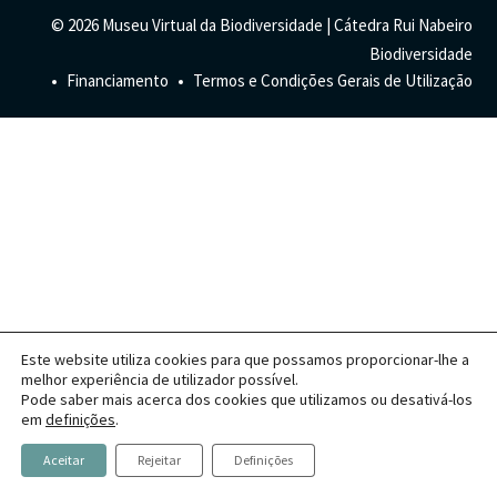
Habitats
Contactos
Artrópodes
Angiospérmicas
Anelídeos
© 2026 Museu Virtual da Biodiversidade | Cátedra Rui Nabeiro
Fungos
Plantas
Glossário
Biodiversidade
Aracnídeos
Cnidários
Briófitas
Ascomicetes
Artrópodes
Gimnospérmicas
Chromista
Financiamento
Termos e Condições Gerais de Utilização
Revista Naturae digital
Crustáceos
Cordados
Gimnospérmicas
Basidiomicetes
Braquiópodes
Pteridófitas
Financiamento
Diplópodes
Anfíbios
Equinodermes
Pteridófitas
Cnidários
Insectos
Aves
Moluscos
Cordados
Quilópodes
Mamíferos
Anfíbios
Equinodermes
Peixes
Aves
Hemicordados
Répteis
Mamíferos
Moluscos
Este website utiliza cookies para que possamos proporcionar-lhe a
Tunicados
Peixes
melhor experiência de utilizador possível.
Pode saber mais acerca dos cookies que utilizamos ou desativá-los
Répteis
em
definições
.
Aceitar
Rejeitar
Definições