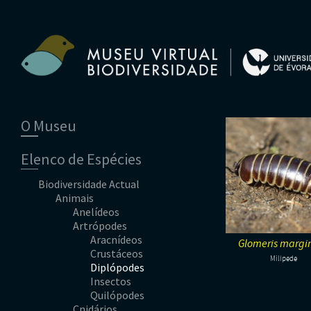
O Museu
Equipa
Elenco de Espécies
Comissão Científica
Parceiros
Biodiversidade Actual
Ficha Técnica
Animais
Contactos
Anelídeos
Artrópodes
Aracnídeos
Glomeris margi
Crustáceos
Milípede
Diplópodes
Insectos
Quilópodes
Cnidários