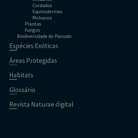
Cordados
Equinodermes
Anfíbios
Moluscos
Aves
Plantas
Mamíferos
Fungos
Angiospérmicas
Peixes
Biodiversidade do Passado
Briófitas
Ascomicetes
Répteis
Animais
Gimnospérmicas
Basidiomicetes
Tunicados
Espécies Exóticas
Plantas
Pteridófitas
Anelídeos
Chromista
Artrópodes
Gimnospérmicas
Áreas Protegidas
Braquiópodes
Pteridófitas
Cnidários
Cordados
Habitats
Equinodermes
Anfíbios
Hemicordados
Aves
Glossário
Moluscos
Mamíferos
Peixes
Revista Naturae digital
Répteis
Financiamento