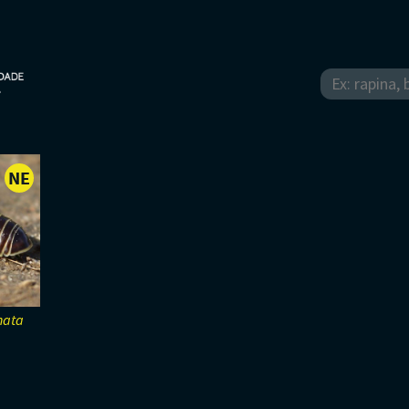
NE
-
NÃO
AVALIADO
nata