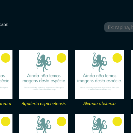
gareum
Aguileria espichelensis
Alvania abstersa