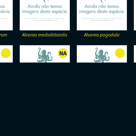
arum
Alvania mediolittoralis
Alvania pagodula
NA
-
NÃO
APLICÁVEL
es
Amalda glandiformis
Anisocardia globosa
N/A
NA
-