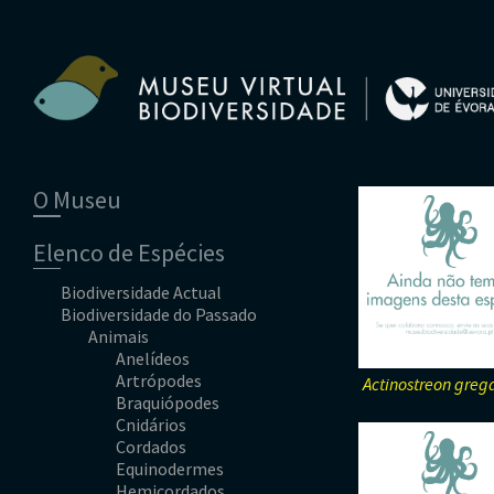
O Museu
Equipa
Elenco de Espécies
Comissão Científica
Parceiros
Biodiversidade Actual
Ficha Técnica
Biodiversidade do Passado
Animais
Contactos
Plantas
Animais
Anelídeos
Fungos
Artrópodes
Angiospérmicas
Anelídeos
Cnidários
Briófitas
Ascomicetes
Artrópodes
Aracnídeos
Actinostreon gre
Cordados
Gimnospérmicas
Basidiomicetes
Braquiópodes
Crustáceos
Equinodermes
Pteridófitas
Cnidários
Diplópodes
Anfíbios
Moluscos
Cordados
Insectos
Aves
Equinodermes
Quilópodes
Mamíferos
Anfíbios
Hemicordados
Peixes
Aves