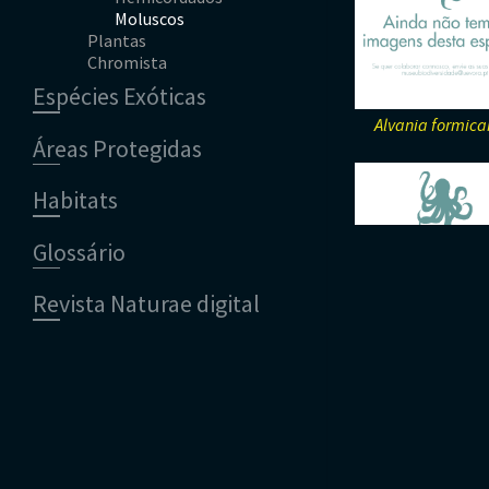
Moluscos
Répteis
Mamíferos
Plantas
Tunicados
Peixes
Chromista
Gimnospérmicas
Répteis
Pteridófitas
Espécies Exóticas
Alvania formic
Áreas Protegidas
Habitats
Glossário
Revista Naturae digital
Financiamento
Alvania tarsod