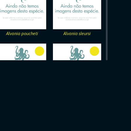
Alvania poucheti
Alvania sleursi
Apoderoceras
Arca tetragona
dunrobinense