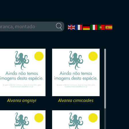
Alvania angioyi
Alvania cimicoides