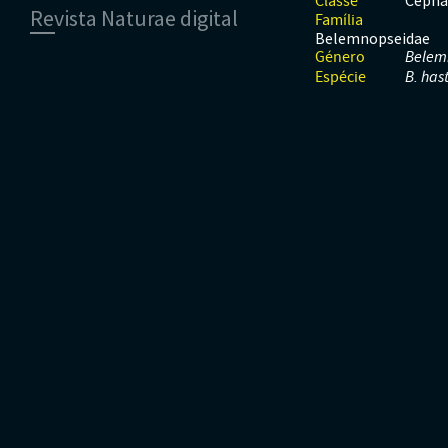
Cepha
Classe
Revista Naturae digital
Moluscos
Répteis
Mamíferos
Família
Tunicados
Peixes
Belemnopseidae
Financiamento
Répteis
Género
Belem
Espécie
B. has