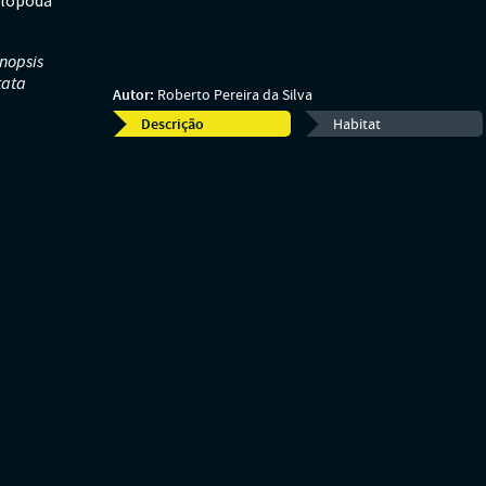
lopoda
nopsis
tata
Autor:
Roberto Pereira da Silva
Descrição
Habitat