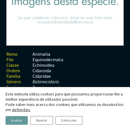
Habitats
Contactos
Artrópodes
Angiospérmicas
Anelídeos
Fungos
Plantas
Glossário
Aracnídeos
Cnidários
Briófitas
Ascomicetes
Artrópodes
Gimnospérmicas
Chromista
Revista Naturae digital
Crustáceos
Cordados
Gimnospérmicas
Basidiomicetes
Braquiópodes
Pteridófitas
Financiamento
Diplópodes
Anfíbios
Equinodermes
Pteridófitas
Cnidários
Insectos
Aves
Moluscos
Cordados
Animalia
Reino
Equinodermata
Filo
Quilópodes
Mamíferos
Anfíbios
Equinodermes
Echinoidea
Classe
Cidaroida
Ordem
Peixes
Aves
Hemicordados
Cidaridae
Família
Género
Balanocidaris
Répteis
Mamíferos
Moluscos
Espécie
B. guimaraesi
Este website utiliza cookies para que possamos proporcionar-lhe a
Tunicados
Peixes
melhor experiência de utilizador possível.
Pode saber mais acerca dos cookies que utilizamos ou desativá-los
Répteis
Balanocidaris guimaraesi
em
definições
.
Aceitar
Rejeitar
Definições
Loriol, 1890