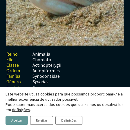
Habitats
Contactos
Artrópodes
Angiospérmicas
Anelídeos
Fungos
Plantas
Glossário
Aracnídeos
Cnidários
Briófitas
Ascomicetes
Artrópodes
Gimnospérmicas
Chromista
Revista Naturae digital
Crustáceos
Cordados
Gimnospérmicas
Basidiomicetes
Braquiópodes
Pteridófitas
Financiamento
Diplópodes
Anfíbios
Equinodermes
Pteridófitas
Cnidários
Insectos
Aves
Moluscos
Cordados
Animalia
Reino
Chordata
Filo
Quilópodes
Mamíferos
Anfíbios
Equinodermes
Actinopterygii
Classe
Aulopiformes
Ordem
Peixes
Aves
Hemicordados
Synodontidae
Família
Género
Synodus
Répteis
Mamíferos
Moluscos
Espécie
S.saurus
Este website utiliza cookies para que possamos proporcionar-lhe a
Tunicados
Peixes
melhor experiência de utilizador possível.
Pode saber mais acerca dos cookies que utilizamos ou desativá-los
Répteis
Synodus saurus
em
definições
.
Linnaeus, 1758
Aceitar
Rejeitar
Definições
Peixe-lagarto, Lagarto-da-costa