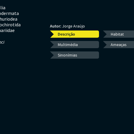
lia
odermata
huriodea
ochirotida
Autor:
Jorge Araújo
ariidae
Descrição
Habitat
nci
Multimédia
Ameaças
Sinonímias