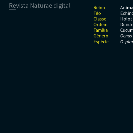
Revista Naturae digital
Moluscos
Répteis
Mamíferos
Anima
Reino
Tunicados
Peixes
Echin
Filo
Financiamento
Répteis
Holot
Classe
Dendr
Ordem
Cucum
Família
Género
Ocnus
Espécie
O. pla