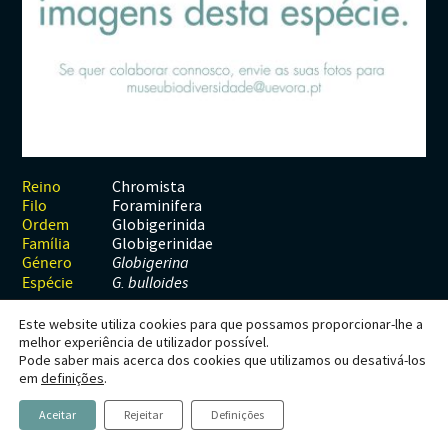
Habitats
Contactos
Artrópodes
Angiospérmicas
Anelídeos
Fungos
Plantas
Glossário
Aracnídeos
Cnidários
Briófitas
Ascomicetes
Artrópodes
Gimnospérmicas
Chromista
Revista Naturae digital
Crustáceos
Cordados
Gimnospérmicas
Basidiomicetes
Braquiópodes
Pteridófitas
Financiamento
Diplópodes
Anfíbios
Equinodermes
Pteridófitas
Cnidários
Insectos
Aves
Moluscos
Cordados
Chromista
Reino
Foraminifera
Filo
Quilópodes
Mamíferos
Anfíbios
Equinodermes
Globigerinida
Ordem
Globigerinidae
Família
Peixes
Aves
Hemicordados
Género
Globigerina
Espécie
G. bulloides
Répteis
Mamíferos
Moluscos
Este website utiliza cookies para que possamos proporcionar-lhe a
Tunicados
Peixes
melhor experiência de utilizador possível.
Globigerina bulloides
Pode saber mais acerca dos cookies que utilizamos ou desativá-los
Répteis
em
definições
.
Aceitar
Rejeitar
Definições
d’Orbigny, 1826