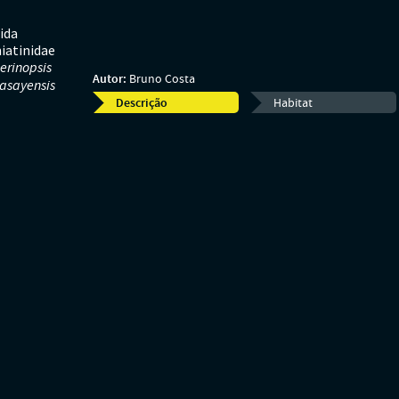
ida
iatinidae
erinopsis
Autor:
Bruno Costa
asayensis
Descrição
Habitat