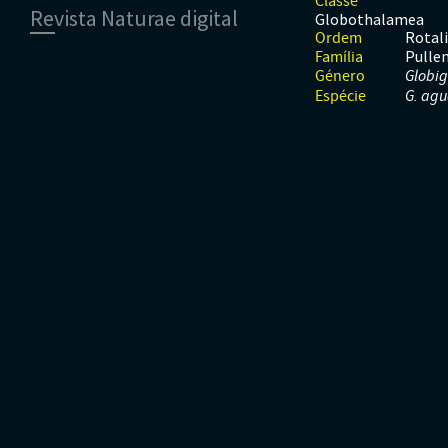
Classe
Revista Naturae digital
Moluscos
Répteis
Mamíferos
Globothalamea
Tunicados
Peixes
Rotali
Ordem
Financiamento
Pullen
Répteis
Família
Género
Globig
Espécie
G. agu