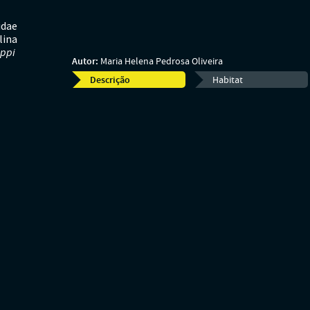
idae
lina
ippi
Autor:
Maria Helena Pedrosa Oliveira
Descrição
Habitat