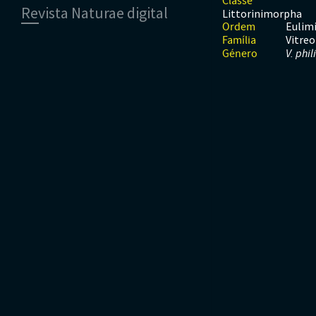
Classe
Revista Naturae digital
Moluscos
Répteis
Mamíferos
Littorinimorpha
Tunicados
Peixes
Eulim
Ordem
Financiamento
Vitreo
Répteis
Família
Género
V. phil