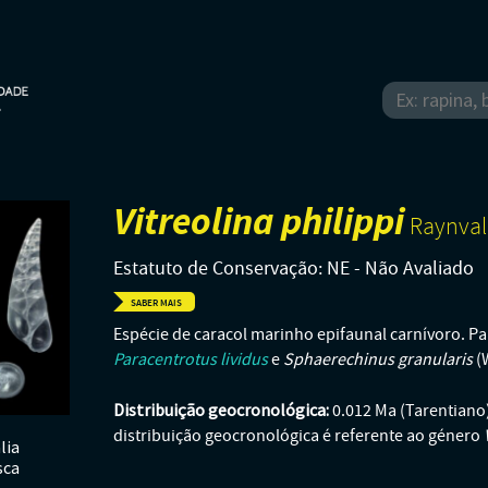
Vitreolina philippi
Raynval
Estatuto de Conservação: NE - Não Avaliado
SABER MAIS
Espécie de caracol marinho epifaunal carnívoro. 
Paracentrotus lividus
Sphaerechinus granularis
e
(W
Distribuição geocronológica:
0.012 Ma (Tarentiano)
distribuição geocronológica é referente ao género
lia
sca