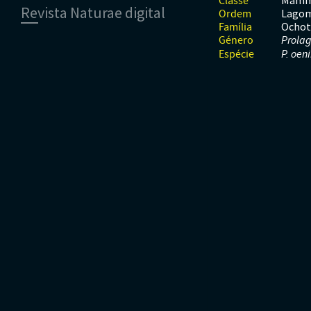
Mamm
Classe
Revista Naturae digital
Moluscos
Répteis
Mamíferos
Lago
Ordem
Tunicados
Peixes
Ochot
Família
Financiamento
Répteis
Género
Prola
Espécie
P. oen