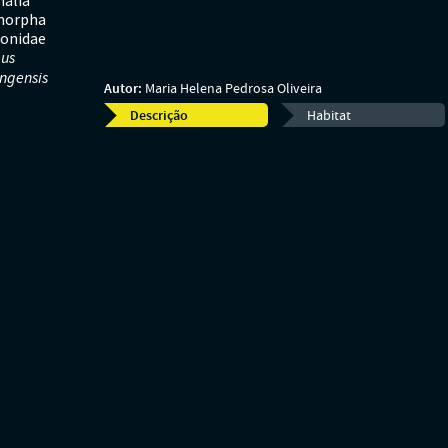
alia
morpha
onidae
gus
ingensis
Autor:
Maria Helena Pedrosa Oliveira
Descrição
Habitat