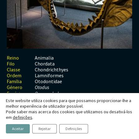
Habitats
Contactos
Artrópodes
Angiospérmicas
Anelídeos
Fungos
Plantas
Glossário
Aracnídeos
Cnidários
Briófitas
Ascomicetes
Artrópodes
Gimnospérmicas
Chromista
Revista Naturae digital
Crustáceos
Cordados
Gimnospérmicas
Basidiomicetes
Braquiópodes
Pteridófitas
Financiamento
Diplópodes
Anfíbios
Equinodermes
Pteridófitas
Cnidários
Insectos
Aves
Moluscos
Cordados
Animalia
Reino
Chordata
Filo
Quilópodes
Mamíferos
Anfíbios
Equinodermes
Chondrichthyes
Classe
Lamniformes
Ordem
Peixes
Aves
Hemicordados
Otodontidae
Família
Género
Otodus
Répteis
Mamíferos
Moluscos
Espécie
O. megalodon
Este website utiliza cookies para que possamos proporcionar-lhe a
Tunicados
Peixes
melhor experiência de utilizador possível.
Pode saber mais acerca dos cookies que utilizamos ou desativá-los
Répteis
Otodus (Megaselachus)
em
definições
.
megalodon
Aceitar
Rejeitar
Definições