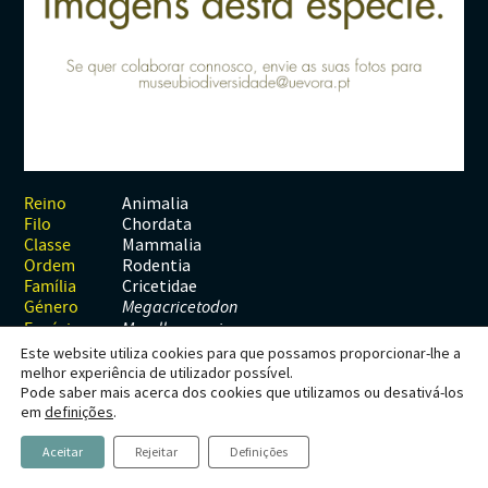
Habitats
Contactos
Artrópodes
Angiospérmicas
Anelídeos
Fungos
Plantas
Glossário
Aracnídeos
Cnidários
Briófitas
Ascomicetes
Artrópodes
Gimnospérmicas
Chromista
Revista Naturae digital
Crustáceos
Cordados
Gimnospérmicas
Basidiomicetes
Braquiópodes
Pteridófitas
Financiamento
Diplópodes
Anfíbios
Equinodermes
Pteridófitas
Cnidários
Insectos
Aves
Moluscos
Cordados
Animalia
Reino
Chordata
Filo
Quilópodes
Mamíferos
Anfíbios
Equinodermes
Mammalia
Classe
Rodentia
Ordem
Peixes
Aves
Hemicordados
Cricetidae
Família
Género
Megacricetodon
Répteis
Mamíferos
Moluscos
Espécie
M. collongensis
Este website utiliza cookies para que possamos proporcionar-lhe a
Tunicados
Peixes
melhor experiência de utilizador possível.
Pode saber mais acerca dos cookies que utilizamos ou desativá-los
Répteis
Megacricetodon
em
definições
.
collongensis
Aceitar
Rejeitar
Definições