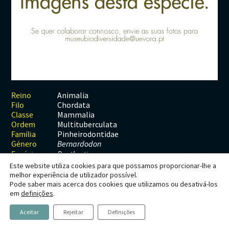
Habitats
Contactos
Artrópodes
Angiospérmicas
Anelídeos
Fungos
Plantas
Glossário
Aracnídeos
Cnidários
Briófitas
Ascomicetes
Artrópodes
Gimnospérmicas
Chromista
Revista Naturae digital
Crustáceos
Cordados
Gimnospérmicas
Basidiomicetes
Braquiópodes
Pteridófitas
Financiamento
Diplópodes
Anfíbios
Equinodermes
Pteridófitas
Cnidários
Insectos
Aves
Moluscos
Cordados
Animalia
Reino
Chordata
Filo
Quilópodes
Mamíferos
Anfíbios
Equinodermes
Mammalia
Classe
Multituberculata
Ordem
Peixes
Aves
Hemicordados
Pinheirodontidae
Família
Género
Bernardodon
Répteis
Mamíferos
Moluscos
Espécie
B. atlanticus
Este website utiliza cookies para que possamos proporcionar-lhe a
Tunicados
Peixes
melhor experiência de utilizador possível.
Pode saber mais acerca dos cookies que utilizamos ou desativá-los
Répteis
Bernardodon atlanticus
em
definições
.
Aceitar
Rejeitar
Definições
Hahn and Hahn, 1999