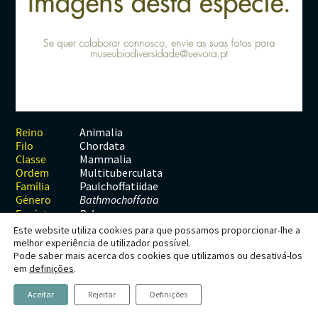
Habitats
Contactos
Artrópodes
Angiospérmicas
Anelídeos
Fungos
Plantas
Glossário
Aracnídeos
Cnidários
Briófitas
Ascomicetes
Artrópodes
Gimnospérmicas
Chromista
Revista Naturae digital
Crustáceos
Cordados
Gimnospérmicas
Basidiomicetes
Braquiópodes
Pteridófitas
Financiamento
Diplópodes
Anfíbios
Equinodermes
Pteridófitas
Cnidários
Insectos
Aves
Moluscos
Cordados
Animalia
Reino
Chordata
Filo
Quilópodes
Mamíferos
Anfíbios
Equinodermes
Mammalia
Classe
Multituberculata
Ordem
Peixes
Aves
Hemicordados
Paulchoffatiidae
Família
Género
Bathmochoffatia
Répteis
Mamíferos
Moluscos
Espécie
B. hapax
Este website utiliza cookies para que possamos proporcionar-lhe a
Tunicados
Peixes
melhor experiência de utilizador possível.
Pode saber mais acerca dos cookies que utilizamos ou desativá-los
Répteis
Bathmochoffatia hapax
em
definições
.
Aceitar
Rejeitar
Definições
Hahn & Hahn, 1998