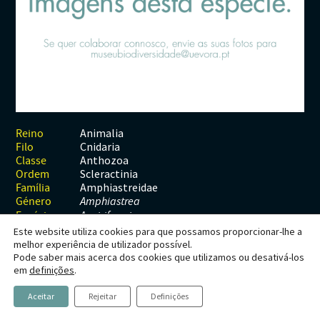
Habitats
Contactos
Artrópodes
Angiospérmicas
Anelídeos
Fungos
Plantas
Glossário
Aracnídeos
Cnidários
Briófitas
Ascomicetes
Artrópodes
Gimnospérmicas
Chromista
Revista Naturae digital
Crustáceos
Cordados
Gimnospérmicas
Basidiomicetes
Braquiópodes
Pteridófitas
Financiamento
Diplópodes
Anfíbios
Equinodermes
Pteridófitas
Cnidários
Insectos
Aves
Moluscos
Cordados
Animalia
Reino
Cnidaria
Filo
Quilópodes
Mamíferos
Anfíbios
Equinodermes
Anthozoa
Classe
Scleractinia
Ordem
Peixes
Aves
Hemicordados
Amphiastreidae
Família
Género
Amphiastrea
Répteis
Mamíferos
Moluscos
Espécie
A. piriformis
Este website utiliza cookies para que possamos proporcionar-lhe a
Tunicados
Peixes
melhor experiência de utilizador possível.
Pode saber mais acerca dos cookies que utilizamos ou desativá-los
Répteis
Amphiastrea piriformis
em
definições
.
Aceitar
Rejeitar
Definições
Gregory, 1900