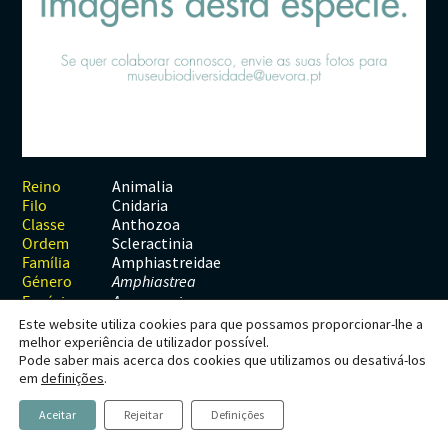
Habitats
Contactos
Artrópodes
Angiospérmicas
Anelídeos
Fungos
Plantas
Glossário
Aracnídeos
Cnidários
Briófitas
Ascomicetes
Artrópodes
Gimnospérmicas
Chromista
Revista Naturae digital
Crustáceos
Cordados
Gimnospérmicas
Basidiomicetes
Braquiópodes
Pteridófitas
Financiamento
Diplópodes
Anfíbios
Equinodermes
Pteridófitas
Cnidários
Insectos
Aves
Moluscos
Cordados
Animalia
Reino
Cnidaria
Filo
Quilópodes
Mamíferos
Anfíbios
Equinodermes
Anthozoa
Classe
Scleractinia
Ordem
Peixes
Aves
Hemicordados
Amphiastreidae
Família
Género
Amphiastrea
Répteis
Mamíferos
Moluscos
Espécie
A. gregoryi
Este website utiliza cookies para que possamos proporcionar-lhe a
Tunicados
Peixes
melhor experiência de utilizador possível.
Pode saber mais acerca dos cookies que utilizamos ou desativá-los
Répteis
Amphiastrea gregoryi
em
definições
.
Koby,
Aceitar
Rejeitar
Definições
1904