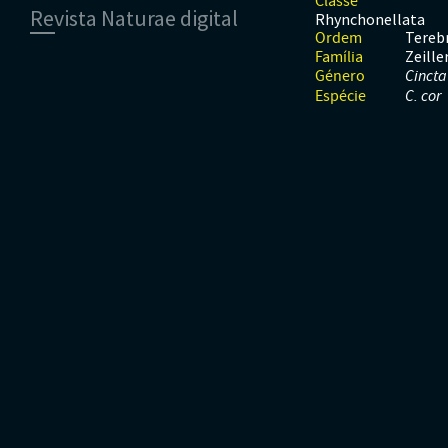
Classe
Revista Naturae digital
Moluscos
Répteis
Mamíferos
Rhynchonellata
Tunicados
Peixes
Tereb
Ordem
Financiamento
Zeille
Répteis
Família
Género
Cincta
Espécie
C. cor