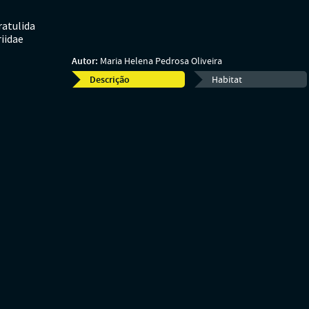
ratulida
riidae
Autor:
Maria Helena Pedrosa Oliveira
Descrição
Habitat