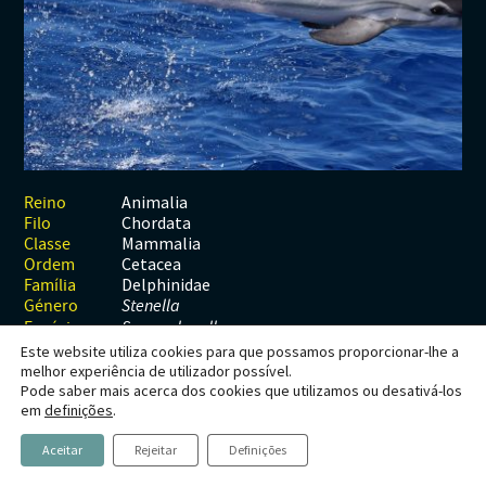
Habitats
Contactos
Artrópodes
Angiospérmicas
Anelídeos
Fungos
Plantas
Glossário
Aracnídeos
Cnidários
Briófitas
Ascomicetes
Artrópodes
Gimnospérmicas
Chromista
Revista Naturae digital
Crustáceos
Cordados
Gimnospérmicas
Basidiomicetes
Braquiópodes
Pteridófitas
Financiamento
Diplópodes
Anfíbios
Equinodermes
Pteridófitas
Cnidários
Insectos
Aves
Moluscos
Cordados
Animalia
Reino
Chordata
Filo
Quilópodes
Mamíferos
Anfíbios
Equinodermes
Mammalia
Classe
Cetacea
Ordem
Peixes
Aves
Hemicordados
Delphinidae
Família
Género
Stenella
Répteis
Mamíferos
Moluscos
Espécie
S. coeruleoalba
Este website utiliza cookies para que possamos proporcionar-lhe a
Tunicados
Peixes
melhor experiência de utilizador possível.
Pode saber mais acerca dos cookies que utilizamos ou desativá-los
Répteis
Stenella coeruleoalba
em
definições
.
Meyen,
Aceitar
Rejeitar
Definições
1833