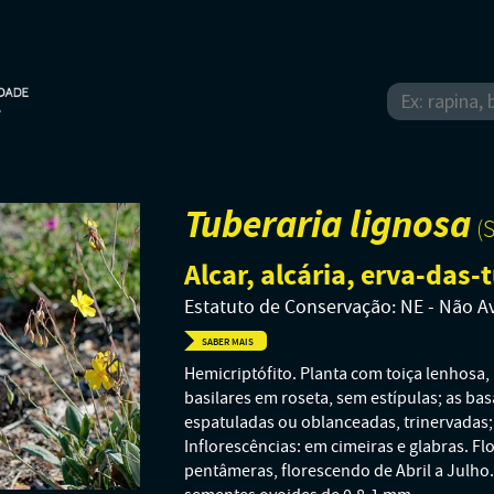
Tuberaria lignosa
(
Alcar, alcária, erva-das
Estatuto de Conservação: NE - Não A
SABER MAIS
Hemicriptófito. Planta com toiça lenhosa, 
basilares em roseta, sem estípulas; as bas
espatuladas ou oblanceadas, trinervadas; 
Inflorescências: em cimeiras e glabras. F
pentâmeras, florescendo de Abril a Julho. 