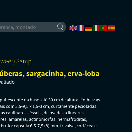
Sweet) Samp.
-túberas, sargacinha, erva-loba
valiado
pubescente na base, até 50 cm de altura. Folhas: as
ais com 3,5-9,5 x 1,5-3 cm, curtamente pecioladas,
as caulinares sésseis, de ovadas a lineares.
lores: amarelas, actinomorfas, hermafroditas,
Fruto: cápsula 6,5-7,5 (8) mm, trivalva, coriácea e