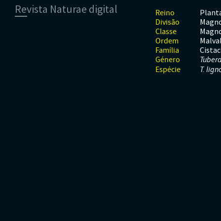
Revista Naturae digital
Moluscos
Répteis
Mamíferos
Plant
Reino
Tunicados
Peixes
Magno
Divisão
Financiamento
Répteis
Magno
Classe
Malva
Ordem
Cista
Família
Género
Tubera
Espécie
T. lign