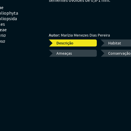
sementes ovoides de 0,8-1 mm.
ae
liophyta
liopsida
les
ceae
ria
Autor:
Marízia Menezes Dias Pereira
osa
Descrição
Habitat
Ameaças
Conservação