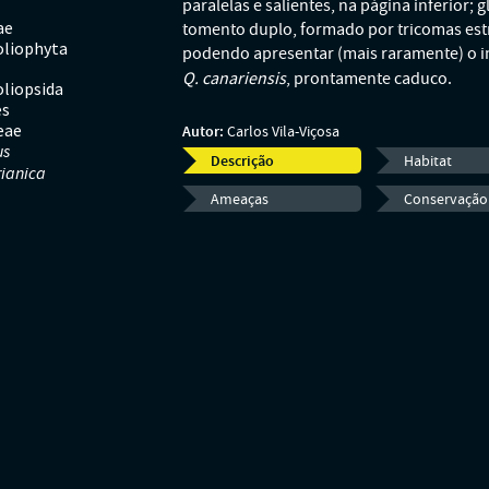
paralelas e salientes, na página inferior;
ae
tomento duplo, formado por tricomas est
liophyta
podendo apresentar (mais raramente) o i
Q. canariensis
, prontamente caduco.
liopsida
es
Nota: Táxone descrito por Vicioso (1950),
eae
Autor:
Carlos Vila-Viçosa
us
diagnose desta hibri-espécie, feita por 
Descrição
Habitat
ianica
como o táxon dominante no sudoeste por
Ameaças
Conservação
reinterpretações do bosques marcescentes
onde se equaciona a extinção da espécie p
et al
posteriores (Vila-Viçosa
. 2015), perm
território nacional, segregando as duas as
base em estudos morfológicos e critérios 