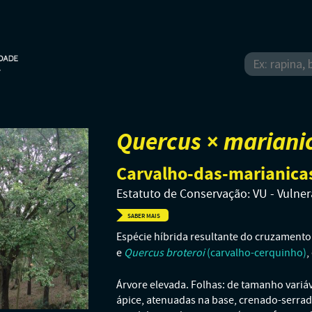
Quercus × mariani
Carvalho-das-marianicas
Estatuto de Conservação: VU - Vulner
SABER MAIS
Espécie híbrida resultante do cruzamento
Quercus broteroi
e
(carvalho-cerquinho)
,
Árvore elevada. Folhas: de tamanho variáv
ápice, atenuadas na base, crenado-serrada