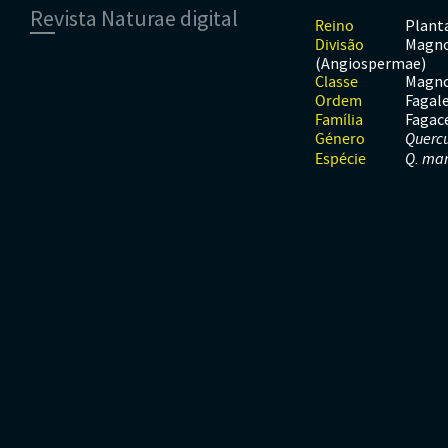
Revista Naturae digital
Moluscos
Répteis
Mamíferos
Plant
Reino
Tunicados
Peixes
Magno
Divisão
Financiamento
Répteis
(Angiospermae)
Magno
Classe
Fagal
Ordem
Fagac
Família
Género
Querc
Espécie
Q. mar