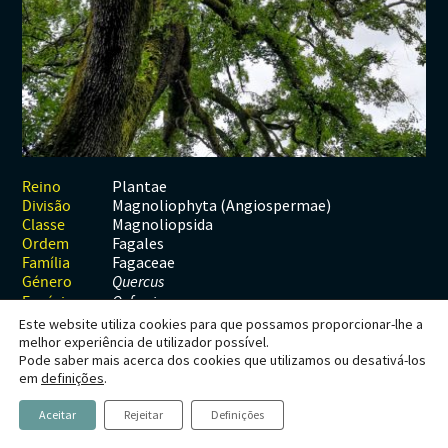
Habitats
Contactos
Artrópodes
Angiospérmicas
Anelídeos
Fungos
Plantas
Glossário
Aracnídeos
Cnidários
Briófitas
Ascomicetes
Artrópodes
Gimnospérmicas
Chromista
Revista Naturae digital
Crustáceos
Cordados
Gimnospérmicas
Basidiomicetes
Braquiópodes
Pteridófitas
Financiamento
Diplópodes
Anfíbios
Equinodermes
Pteridófitas
Cnidários
Insectos
Aves
Moluscos
Cordados
Plantae
Reino
Magnoliophyta (Angiospermae)
Divisão
Quilópodes
Mamíferos
Anfíbios
Equinodermes
Magnoliopsida
Classe
Fagales
Ordem
Peixes
Aves
Hemicordados
Fagaceae
Família
Género
Quercus
Répteis
Mamíferos
Moluscos
Espécie
Q. faginea
Este website utiliza cookies para que possamos proporcionar-lhe a
Tunicados
Peixes
melhor experiência de utilizador possível.
Pode saber mais acerca dos cookies que utilizamos ou desativá-los
Répteis
Quercus faginea
em
definições
.
Lam.
Aceitar
Rejeitar
Definições
Carvalho-cerquinho, carvalho-