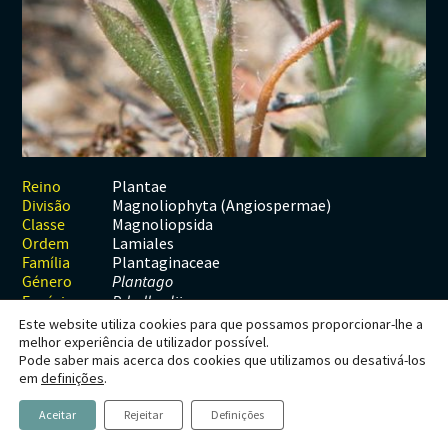
Habitats
Contactos
Artrópodes
Angiospérmicas
Anelídeos
Fungos
Plantas
Glossário
Aracnídeos
Cnidários
Briófitas
Ascomicetes
Artrópodes
Gimnospérmicas
Chromista
Revista Naturae digital
Crustáceos
Cordados
Gimnospérmicas
Basidiomicetes
Braquiópodes
Pteridófitas
Financiamento
Diplópodes
Anfíbios
Equinodermes
Pteridófitas
Cnidários
Insectos
Aves
Moluscos
Cordados
Plantae
Reino
Magnoliophyta (Angiospermae)
Divisão
Quilópodes
Mamíferos
Anfíbios
Equinodermes
Magnoliopsida
Classe
Lamiales
Ordem
Peixes
Aves
Hemicordados
Plantaginaceae
Família
Género
Plantago
Répteis
Mamíferos
Moluscos
Espécie
P. bellardii
Este website utiliza cookies para que possamos proporcionar-lhe a
Tunicados
Peixes
melhor experiência de utilizador possível.
Pode saber mais acerca dos cookies que utilizamos ou desativá-los
Répteis
Plantago bellardii
em
definições
.
All.
Aceitar
Rejeitar
Definições
Tanchagem, tanchagem-do-belárdio