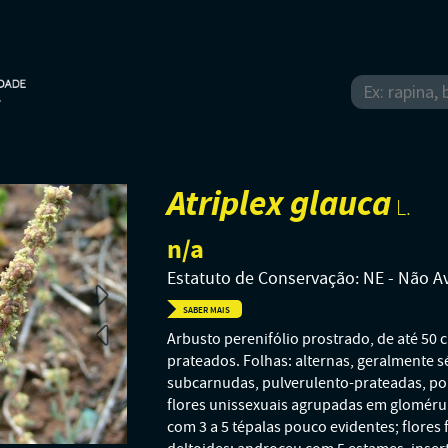
Atriplex glauca
L.
n/a
Estatuto de Conservação: NE - Não A
SABER MAIS
Arbusto perenifólio prostrado, de até 50 
prateados. Folhas: alternas, geralmente s
subcarnudas, pulverulento-prateadas, por 
flores unissexuais agrupadas em glomérul
com 3 a 5 tépalas pouco evidentes; flore