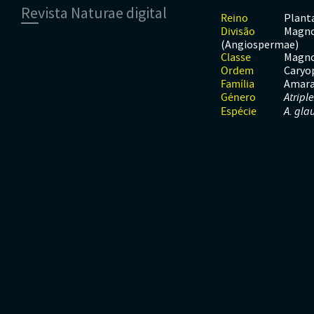
Revista Naturae digital
Moluscos
Répteis
Mamíferos
Plant
Reino
Tunicados
Peixes
Magno
Divisão
Financiamento
Répteis
(Angiospermae)
Magno
Classe
Caryo
Ordem
Amara
Família
Género
Atripl
Espécie
A. gla