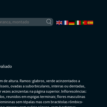
valiado
cm de altura. Ramos: glabros, verde acinzentados a
ésseis, ovadas a suborbiculares, inteiras ou dentadas,
vezes acinzentas na página superior. Inflorescências:
os, reunidos em espigas terminais; flores masculinas
s femininas sem tépalas mas com bractéolas rômbico-