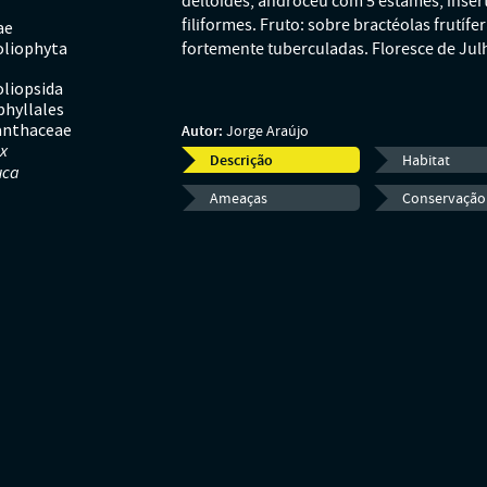
deltoides; androceu com 5 estames, inser
filiformes. Fruto: sobre bractéolas frutíf
ae
liophyta
fortemente tuberculadas. Floresce de Ju
liopsida
phyllales
nthaceae
Autor:
Jorge Araújo
ex
Descrição
Habitat
uca
Ameaças
Conservação