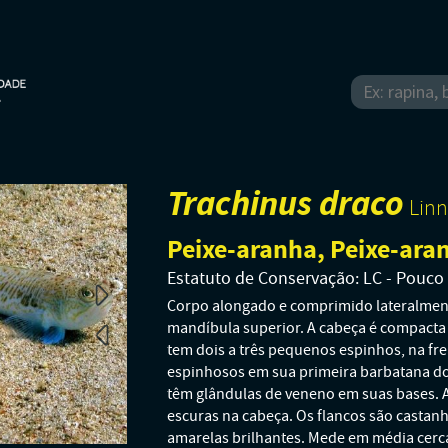
Trachinus draco
Linn
Peixe-aranha, Peixe-ara
Estatuto de Conservação: LC - Pouc
Corpo alongado e comprimido lateralment
mandíbula superior. A cabeça é compacta 
tem dois a três pequenos espinhos, na fre
espinhosos em sua primeira barbatana do
têm glândulas de veneno em suas bases. 
escuras na cabeça. Os flancos são castan
amarelas brilhantes. Mede em média cerca