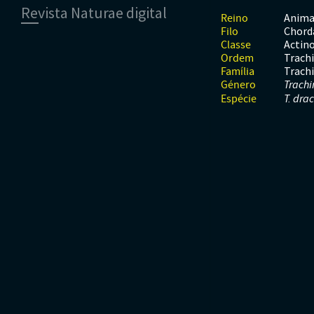
Revista Naturae digital
Moluscos
Répteis
Mamíferos
Anima
Reino
Tunicados
Peixes
Chord
Filo
Financiamento
Répteis
Actino
Classe
Trach
Ordem
Trach
Família
Género
Trachi
Espécie
T. dra