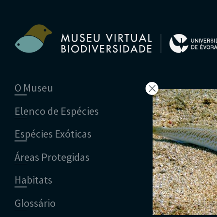
O Museu
Equipa
Elenco de Espécies
Comissão Científica
Parceiros
Biodiversidade Actual
Espécies Exóticas
Ficha Técnica
Biodiversidade do Passado
Animais
Contactos
Plantas
Animais
Anelídeos
Áreas Protegidas
Fungos
Plantas
Artrópodes
Angiospérmicas
Anelídeos
Chromista
Cnidários
Briófitas
Ascomicetes
Artrópodes
Gimnospérmicas
Aracnídeos
Cordados
Gimnospérmicas
Basidiomicetes
Braquiópodes
Pteridófitas
Crustáceos
Habitats
Equinodermes
Pteridófitas
Cnidários
Diplópodes
Anfíbios
Moluscos
Cordados
Insectos
Aves
Glossário
Equinodermes
Quilópodes
Mamíferos
Anfíbios
Hemicordados
Peixes
Aves