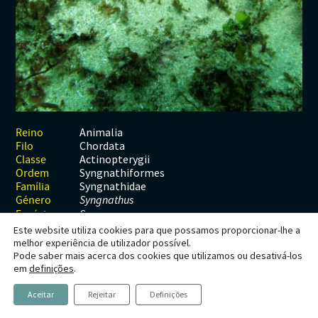
Habitats
Contactos
Artrópodes
Angiospérmicas
Anelídeos
Fungos
Plantas
Glossário
Aracnídeos
Cnidários
Briófitas
Ascomicetes
Artrópodes
Gimnospérmicas
Chromista
Revista Naturae digital
Crustáceos
Cordados
Gimnospérmicas
Basidiomicetes
Braquiópodes
Pteridófitas
Financiamento
Diplópodes
Anfíbios
Equinodermes
Pteridófitas
Cnidários
Insectos
Aves
Moluscos
Cordados
Animalia
Reino
Chordata
Filo
Quilópodes
Mamíferos
Anfíbios
Equinodermes
Actinopterygii
Classe
Syngnathiformes
Ordem
Peixes
Aves
Hemicordados
Syngnathidae
Família
Género
Syngnathus
Répteis
Mamíferos
Moluscos
Espécie
S. acus
Este website utiliza cookies para que possamos proporcionar-lhe a
Tunicados
Peixes
melhor experiência de utilizador possível.
Pode saber mais acerca dos cookies que utilizamos ou desativá-los
Répteis
Syngnathus acus
em
definições
.
Linnaeus, 1758
Aceitar
Rejeitar
Definições
Marinha, Agulha, Agulhinha, Chicote