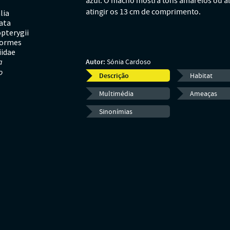
azul. O macho mostra tons amarelos ou a
atingir os 13 cm de comprimento.
lia
ata
pterygii
formes
iidae
a
Autor:
Sónia Cardoso
o
Descrição
Habitat
Multimédia
Ameaças
Sinonímias