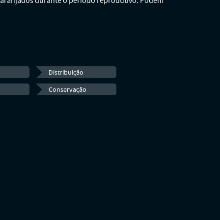
laranjados durante o período reprodutivo. Podem
Distribuição
Conservação