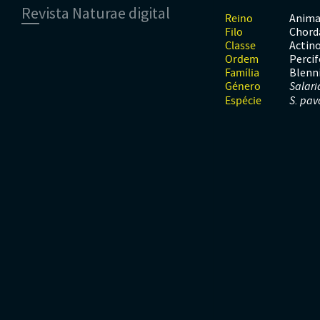
Revista Naturae digital
Moluscos
Répteis
Mamíferos
Anima
Reino
Tunicados
Peixes
Chord
Filo
Financiamento
Répteis
Actino
Classe
Perci
Ordem
Blenn
Família
Género
Salari
Espécie
S. pav