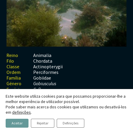
Habitats
Contactos
Artrópodes
Angiospérmicas
Anelídeos
Fungos
Plantas
Glossário
Aracnídeos
Cnidários
Briófitas
Ascomicetes
Artrópodes
Gimnospérmicas
Chromista
Revista Naturae digital
Crustáceos
Cordados
Gimnospérmicas
Basidiomicetes
Braquiópodes
Pteridófitas
Financiamento
Diplópodes
Anfíbios
Equinodermes
Pteridófitas
Cnidários
Insectos
Aves
Moluscos
Cordados
Animalia
Reino
Chordata
Filo
Quilópodes
Mamíferos
Anfíbios
Equinodermes
Actinopterygii
Classe
Perciformes
Ordem
Peixes
Aves
Hemicordados
Gobiidae
Família
Género
Gobiusculus
Répteis
Mamíferos
Moluscos
Espécie
G. flavescens
Este website utiliza cookies para que possamos proporcionar-lhe a
Tunicados
Peixes
melhor experiência de utilizador possível.
Pode saber mais acerca dos cookies que utilizamos ou desativá-los
Répteis
Gobiusculus flavescens
em
definições
.
Aceitar
Rejeitar
Definições
Fabricius, 1779