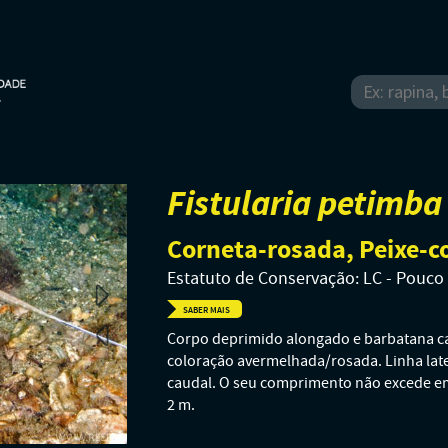
Fistularia petimba
Corneta-rosada, Peixe-c
Estatuto de Conservação: LC - Pouc
SABER MAIS
Corpo deprimido alongado e barbatana c
coloração avermelhada/rosada. Linha lat
caudal. O seu comprimento não excede e
2 m.