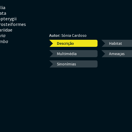
lia
ata
pterygii
rosteiformes
ariidae
aria
Autor:
Sónia Cardoso
imba
Descrição
Habitat
Multimédia
Ameaças
Sinonímias