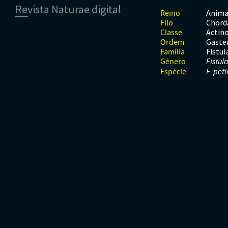
Revista Naturae digital
Moluscos
Répteis
Mamíferos
Anima
Reino
Tunicados
Peixes
Chord
Filo
Financiamento
Répteis
Actino
Classe
Gaste
Ordem
Fistul
Família
Género
Fistul
Espécie
F. pet