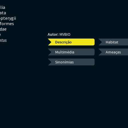
lia
ata
pterygii
iformes
idae
n
Autor:
MVBIO
atus
Descrição
Habitat
Multimédia
Ameaças
Sinonímias