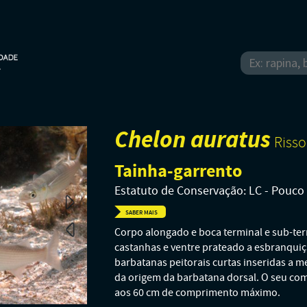
Chelon auratus
Risso
Tainha-garrento
Estatuto de Conservação: LC - Pouc
SABER MAIS
Corpo alongado e boca terminal e sub-te
castanhas e ventre prateado a esbranqui
barbatanas peitorais curtas inseridas a me
da origem da barbatana dorsal. O seu co
aos 60 cm de comprimento máximo.