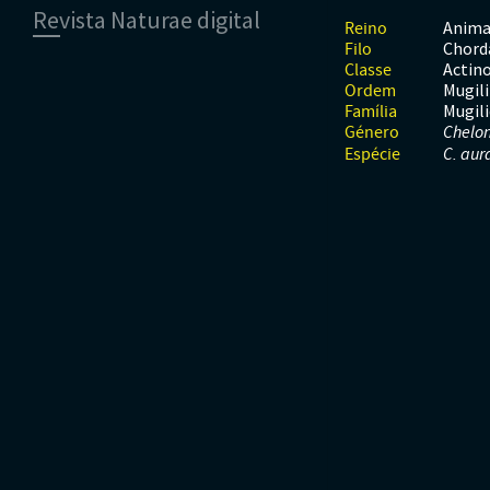
Revista Naturae digital
Moluscos
Répteis
Mamíferos
Anima
Reino
Tunicados
Peixes
Chord
Filo
Financiamento
Répteis
Actino
Classe
Mugil
Ordem
Mugil
Família
Género
Chelo
Espécie
C. aur