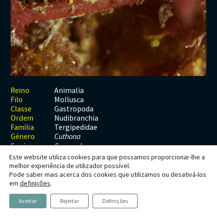
Habitats
Contactos
Artrópodes
Angiospérmicas
Anelídeos
Fungos
Plantas
Glossário
Aracnídeos
Cnidários
Briófitas
Ascomicetes
Artrópodes
Gimnospérmicas
Chromista
Revista Naturae digital
Crustáceos
Cordados
Gimnospérmicas
Basidiomicetes
Braquiópodes
Pteridófitas
Financiamento
Diplópodes
Anfíbios
Equinodermes
Pteridófitas
Cnidários
Insectos
Aves
Moluscos
Cordados
Animalia
Reino
Mollusca
Filo
Quilópodes
Mamíferos
Anfíbios
Equinodermes
Gastropoda
Classe
Nudibranchia
Ordem
Peixes
Aves
Hemicordados
Tergipedidae
Família
Género
Cuthona
Répteis
Mamíferos
Moluscos
Espécie
C. caerulea
Este website utiliza cookies para que possamos proporcionar-lhe a
Tunicados
Peixes
melhor experiência de utilizador possível.
Pode saber mais acerca dos cookies que utilizamos ou desativá-los
Répteis
Cuthona caerulea
em
definições
.
Aceitar
Rejeitar
Definições
Nudibrânquio