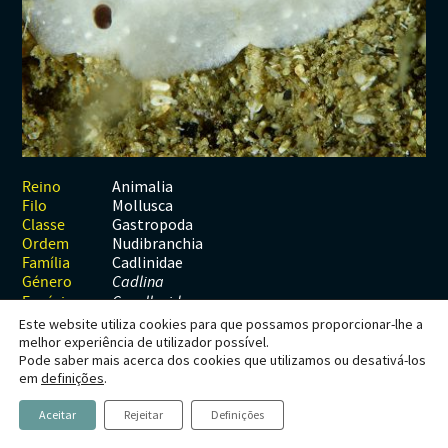
Habitats
Contactos
Artrópodes
Angiospérmicas
Anelídeos
Fungos
Plantas
Glossário
Aracnídeos
Cnidários
Briófitas
Ascomicetes
Artrópodes
Gimnospérmicas
Chromista
Revista Naturae digital
Crustáceos
Cordados
Gimnospérmicas
Basidiomicetes
Braquiópodes
Pteridófitas
Financiamento
Diplópodes
Anfíbios
Equinodermes
Pteridófitas
Cnidários
Insectos
Aves
Moluscos
Cordados
Animalia
Reino
Mollusca
Filo
Quilópodes
Mamíferos
Anfíbios
Equinodermes
Gastropoda
Classe
Nudibranchia
Ordem
Peixes
Aves
Hemicordados
Cadlinidae
Família
Género
Cadlina
Répteis
Mamíferos
Moluscos
Espécie
C. pellucida
Este website utiliza cookies para que possamos proporcionar-lhe a
Tunicados
Peixes
melhor experiência de utilizador possível.
Pode saber mais acerca dos cookies que utilizamos ou desativá-los
Répteis
Cadlina pellucida
em
definições
.
Aceitar
Rejeitar
Definições
Nudibrânquio