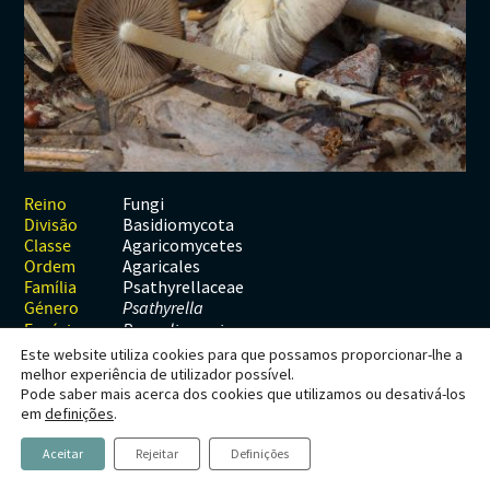
Habitats
Contactos
Artrópodes
Angiospérmicas
Anelídeos
Fungos
Plantas
Glossário
Aracnídeos
Cnidários
Briófitas
Ascomicetes
Artrópodes
Gimnospérmicas
Chromista
Revista Naturae digital
Crustáceos
Cordados
Gimnospérmicas
Basidiomicetes
Braquiópodes
Pteridófitas
Financiamento
Diplópodes
Anfíbios
Equinodermes
Pteridófitas
Cnidários
Insectos
Aves
Moluscos
Cordados
Fungi
Reino
Basidiomycota
Divisão
Quilópodes
Mamíferos
Anfíbios
Equinodermes
Agaricomycetes
Classe
Agaricales
Ordem
Peixes
Aves
Hemicordados
Psathyrellaceae
Família
Género
Psathyrella
Répteis
Mamíferos
Moluscos
Espécie
P. spadiceogrisea
Este website utiliza cookies para que possamos proporcionar-lhe a
Tunicados
Peixes
melhor experiência de utilizador possível.
Pode saber mais acerca dos cookies que utilizamos ou desativá-los
Répteis
Psathyrella
em
definições
.
spadiceogrisea
Aceitar
Rejeitar
Definições