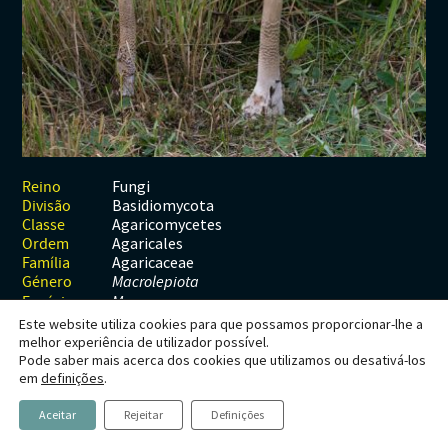
Habitats
Contactos
Artrópodes
Angiospérmicas
Anelídeos
Fungos
Plantas
Glossário
Aracnídeos
Cnidários
Briófitas
Ascomicetes
Artrópodes
Gimnospérmicas
Chromista
Revista Naturae digital
Crustáceos
Cordados
Gimnospérmicas
Basidiomicetes
Braquiópodes
Pteridófitas
Financiamento
Diplópodes
Anfíbios
Equinodermes
Pteridófitas
Cnidários
Insectos
Aves
Moluscos
Cordados
Fungi
Reino
Basidiomycota
Divisão
Quilópodes
Mamíferos
Anfíbios
Equinodermes
Agaricomycetes
Classe
Agaricales
Ordem
Peixes
Aves
Hemicordados
Agaricaceae
Família
Género
Macrolepiota
Répteis
Mamíferos
Moluscos
Espécie
M. procera
Este website utiliza cookies para que possamos proporcionar-lhe a
Tunicados
Peixes
melhor experiência de utilizador possível.
Pode saber mais acerca dos cookies que utilizamos ou desativá-los
Répteis
Macrolepiota procera
em
definições
.
(Scop.)
Aceitar
Rejeitar
Definições
Singer