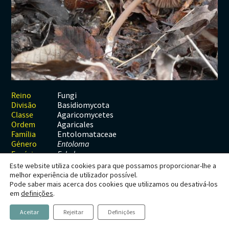
Habitats
Contactos
Artrópodes
Angiospérmicas
Anelídeos
Fungos
Plantas
Glossário
Aracnídeos
Cnidários
Briófitas
Ascomicetes
Artrópodes
Gimnospérmicas
Chromista
Revista Naturae digital
Crustáceos
Cordados
Gimnospérmicas
Basidiomicetes
Braquiópodes
Pteridófitas
Financiamento
Diplópodes
Anfíbios
Equinodermes
Pteridófitas
Cnidários
Insectos
Aves
Moluscos
Cordados
Fungi
Reino
Basidiomycota
Divisão
Quilópodes
Mamíferos
Anfíbios
Equinodermes
Agaricomycetes
Classe
Agaricales
Ordem
Peixes
Aves
Hemicordados
Entolomataceae
Família
Género
Entoloma
Répteis
Mamíferos
Moluscos
Espécie
E. hebes
Este website utiliza cookies para que possamos proporcionar-lhe a
Tunicados
Peixes
melhor experiência de utilizador possível.
Pode saber mais acerca dos cookies que utilizamos ou desativá-los
Répteis
Entoloma hebes
em
definições
.
(Romagn.)
Aceitar
Rejeitar
Definições
Trimbach