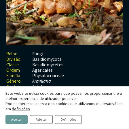
Habitats
Contactos
Artrópodes
Angiospérmicas
Anelídeos
Fungos
Plantas
Glossário
Aracnídeos
Cnidários
Briófitas
Ascomicetes
Artrópodes
Gimnospérmicas
Chromista
Revista Naturae digital
Crustáceos
Cordados
Gimnospérmicas
Basidiomicetes
Braquiópodes
Pteridófitas
Financiamento
Diplópodes
Anfíbios
Equinodermes
Pteridófitas
Cnidários
Insectos
Aves
Moluscos
Cordados
Fungi
Reino
Basidiomycota
Divisão
Quilópodes
Mamíferos
Anfíbios
Equinodermes
Basidiomycetes
Classe
Agaricales
Ordem
Peixes
Aves
Hemicordados
Physalacriaceae
Família
Género
Armillaria
Répteis
Mamíferos
Moluscos
Espécie
A. tabescens
Este website utiliza cookies para que possamos proporcionar-lhe a
Tunicados
Peixes
melhor experiência de utilizador possível.
Pode saber mais acerca dos cookies que utilizamos ou desativá-los
Répteis
Armillaria tabescens
em
definições
.
(Scop.)
Aceitar
Rejeitar
Definições
Emel