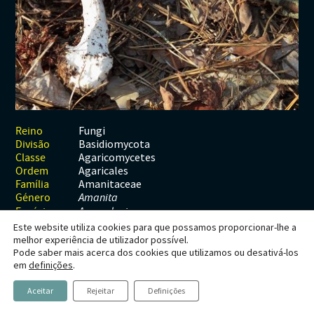
Habitats
Contactos
Artrópodes
Angiospérmicas
Anelídeos
Fungos
Plantas
Glossário
Aracnídeos
Cnidários
Briófitas
Ascomicetes
Artrópodes
Gimnospérmicas
Chromista
Revista Naturae digital
Crustáceos
Cordados
Gimnospérmicas
Basidiomicetes
Braquiópodes
Pteridófitas
Financiamento
Diplópodes
Anfíbios
Equinodermes
Pteridófitas
Cnidários
Insectos
Aves
Moluscos
Cordados
Fungi
Reino
Basidiomycota
Divisão
Quilópodes
Mamíferos
Anfíbios
Equinodermes
Agaricomycetes
Classe
Agaricales
Ordem
Peixes
Aves
Hemicordados
Amanitaceae
Família
Género
Amanita
Répteis
Mamíferos
Moluscos
Espécie
A. porphyria
Este website utiliza cookies para que possamos proporcionar-lhe a
Tunicados
Peixes
melhor experiência de utilizador possível.
Pode saber mais acerca dos cookies que utilizamos ou desativá-los
Répteis
Amanita porphyria
em
definições
.
Alb. &
Aceitar
Rejeitar
Definições
Schwein