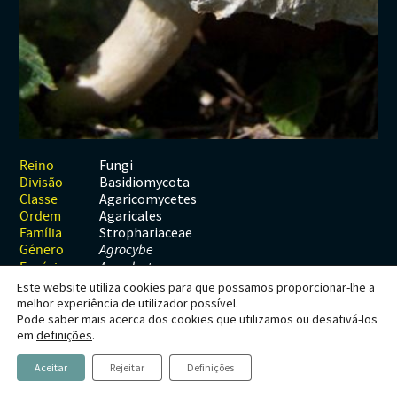
Habitats
Contactos
Artrópodes
Angiospérmicas
Anelídeos
Fungos
Plantas
Glossário
Aracnídeos
Cnidários
Briófitas
Ascomicetes
Artrópodes
Gimnospérmicas
Chromista
Revista Naturae digital
Crustáceos
Cordados
Gimnospérmicas
Basidiomicetes
Braquiópodes
Pteridófitas
Financiamento
Diplópodes
Anfíbios
Equinodermes
Pteridófitas
Cnidários
Insectos
Aves
Moluscos
Cordados
Fungi
Reino
Basidiomycota
Divisão
Quilópodes
Mamíferos
Anfíbios
Equinodermes
Agaricomycetes
Classe
Agaricales
Ordem
Peixes
Aves
Hemicordados
Strophariaceae
Família
Género
Agrocybe
Répteis
Mamíferos
Moluscos
Espécie
A. molesta
Este website utiliza cookies para que possamos proporcionar-lhe a
Tunicados
Peixes
melhor experiência de utilizador possível.
Pode saber mais acerca dos cookies que utilizamos ou desativá-los
Répteis
Agrocybe molesta
em
definições
.
Aceitar
Rejeitar
Definições
Agrocibe