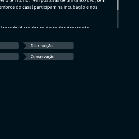
r o território. Tem posturas de um único ovo, sem
mbros do casal participam na incubação e nos
 (os indivíduos das colónias dos Açores são
ue os indivíduos das populações da Madeira e das
Distribuição
Conservação