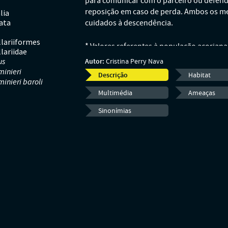
para comunicar com o parceiro ou defende
reposição em caso de perda. Ambos os me
lia
ata
cuidados à descendência.
llariiformes
* Valores referentes à população açoriana
lariidae
ligeiramente maiores e mais pesados do q
us
Autor:
Cristina Perry Nava
Canárias).
minieri
Descrição
Habitat
minieri baroli
Multimédia
Ameaças
Sinonímias