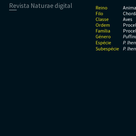
Revista Naturae digital
Moluscos
Répteis
Mamíferos
Anima
Reino
Tunicados
Peixes
Chord
Filo
Financiamento
Répteis
Aves
Classe
Proce
Ordem
Procel
Família
Género
Puffin
Espécie
P. lher
Subespécie
P. lher