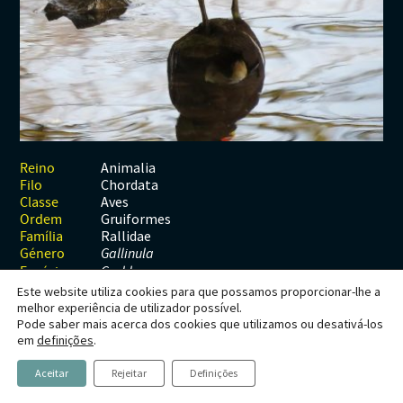
Habitats
Contactos
Artrópodes
Angiospérmicas
Anelídeos
Fungos
Plantas
Glossário
Aracnídeos
Cnidários
Briófitas
Ascomicetes
Artrópodes
Gimnospérmicas
Chromista
Revista Naturae digital
Crustáceos
Cordados
Gimnospérmicas
Basidiomicetes
Braquiópodes
Pteridófitas
Financiamento
Diplópodes
Anfíbios
Equinodermes
Pteridófitas
Cnidários
Insectos
Aves
Moluscos
Cordados
Animalia
Reino
Chordata
Filo
Quilópodes
Mamíferos
Anfíbios
Equinodermes
Aves
Classe
Gruiformes
Ordem
Peixes
Aves
Hemicordados
Rallidae
Família
Género
Gallinula
Répteis
Mamíferos
Moluscos
Espécie
G. chloropus
Este website utiliza cookies para que possamos proporcionar-lhe a
Tunicados
Peixes
melhor experiência de utilizador possível.
Pode saber mais acerca dos cookies que utilizamos ou desativá-los
Répteis
Gallinula chloropus
em
definições
.
Aceitar
Rejeitar
Definições
Galinha-d'água