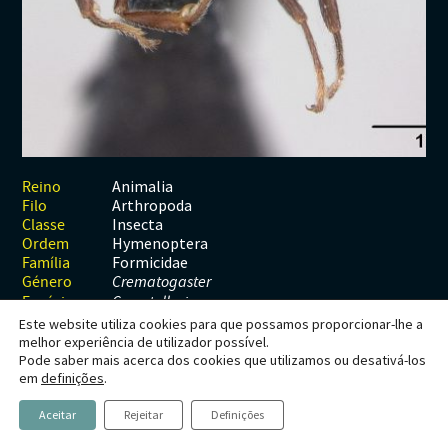
Habitats
Contactos
Artrópodes
Angiospérmicas
Anelídeos
Fungos
Plantas
Glossário
Aracnídeos
Cnidários
Briófitas
Ascomicetes
Artrópodes
Gimnospérmicas
Chromista
Revista Naturae digital
Crustáceos
Cordados
Gimnospérmicas
Basidiomicetes
Braquiópodes
Pteridófitas
Financiamento
Diplópodes
Anfíbios
Equinodermes
Pteridófitas
Cnidários
Insectos
Aves
Moluscos
Cordados
Animalia
Reino
Arthropoda
Filo
Quilópodes
Mamíferos
Anfíbios
Equinodermes
Insecta
Classe
Hymenoptera
Ordem
Peixes
Aves
Hemicordados
Formicidae
Família
Género
Crematogaster
Répteis
Mamíferos
Moluscos
Espécie
C. scutellaris
Este website utiliza cookies para que possamos proporcionar-lhe a
Tunicados
Peixes
melhor experiência de utilizador possível.
Pode saber mais acerca dos cookies que utilizamos ou desativá-los
Répteis
Crematogaster scutellaris
em
definições
.
Aceitar
Rejeitar
Definições
(Olivier, 1792)