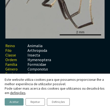
Habitats
Contactos
Artrópodes
Angiospérmicas
Anelídeos
Fungos
Plantas
Glossário
Aracnídeos
Cnidários
Briófitas
Ascomicetes
Artrópodes
Gimnospérmicas
Chromista
Revista Naturae digital
Crustáceos
Cordados
Gimnospérmicas
Basidiomicetes
Braquiópodes
Pteridófitas
Financiamento
Diplópodes
Anfíbios
Equinodermes
Pteridófitas
Cnidários
Insectos
Aves
Moluscos
Cordados
Animalia
Reino
Arthropoda
Filo
Quilópodes
Mamíferos
Anfíbios
Equinodermes
Insecta
Classe
Hymenoptera
Ordem
Peixes
Aves
Hemicordados
Formicidae
Família
Género
Camponotus
Répteis
Mamíferos
Moluscos
Espécie
C. micans
Este website utiliza cookies para que possamos proporcionar-lhe a
Tunicados
Peixes
melhor experiência de utilizador possível.
Pode saber mais acerca dos cookies que utilizamos ou desativá-los
Répteis
Camponotus micans
em
definições
.
(Nylander,
Aceitar
Rejeitar
Definições
1856)