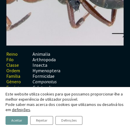
Habitats
Contactos
Artrópodes
Angiospérmicas
Anelídeos
Fungos
Plantas
Glossário
Aracnídeos
Cnidários
Briófitas
Ascomicetes
Artrópodes
Gimnospérmicas
Chromista
Revista Naturae digital
Crustáceos
Cordados
Gimnospérmicas
Basidiomicetes
Braquiópodes
Pteridófitas
Financiamento
Diplópodes
Anfíbios
Equinodermes
Pteridófitas
Cnidários
Insectos
Aves
Moluscos
Cordados
Animalia
Reino
Arthropoda
Filo
Quilópodes
Mamíferos
Anfíbios
Equinodermes
Insecta
Classe
Hymenoptera
Ordem
Peixes
Aves
Hemicordados
Formicidae
Família
Género
Camponotus
Répteis
Mamíferos
Moluscos
Espécie
C. lateralis
Este website utiliza cookies para que possamos proporcionar-lhe a
Tunicados
Peixes
melhor experiência de utilizador possível.
Pode saber mais acerca dos cookies que utilizamos ou desativá-los
Répteis
Camponotus lateralis
em
definições
.
(Olivier,
Aceitar
Rejeitar
Definições
1792)