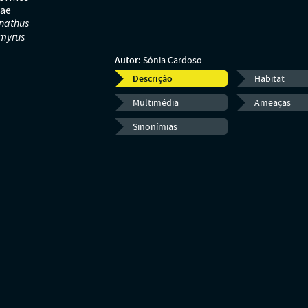
dae
nathus
rmyrus
Autor:
Sónia Cardoso
Descrição
Habitat
Multimédia
Ameaças
Sinonímias