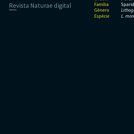
Revista Naturae digital
Spari
Família
Moluscos
Répteis
Mamíferos
Género
Lithog
Tunicados
Peixes
Espécie
L. mo
Financiamento
Répteis