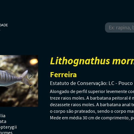
Lithognathus mor
Ferreira
Estatuto de Conservação: LC - Pouc
Alongado de perfil superior levemente co
treze raios moles. A barbatana peitoral é 
dezassete raios moles. A barbatana anal t
o corpo são prateados, sendo o corpo mar
lia
Mede em média 30 cm de comprimento, p
ata
pterygii
formes