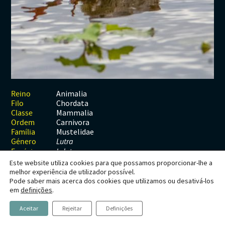
Habitats
Contactos
Artrópodes
Angiospérmicas
Anelídeos
Fungos
Plantas
Glossário
Aracnídeos
Cnidários
Briófitas
Ascomicetes
Artrópodes
Gimnospérmicas
Chromista
Revista Naturae digital
Crustáceos
Cordados
Gimnospérmicas
Basidiomicetes
Braquiópodes
Pteridófitas
Financiamento
Diplópodes
Anfíbios
Equinodermes
Pteridófitas
Cnidários
Insectos
Aves
Moluscos
Cordados
Animalia
Reino
Chordata
Filo
Quilópodes
Mamíferos
Anfíbios
Equinodermes
Mammalia
Classe
Carnivora
Ordem
Peixes
Aves
Hemicordados
Mustelidae
Família
Género
Lutra
Répteis
Mamíferos
Moluscos
Espécie
L. lutra
Este website utiliza cookies para que possamos proporcionar-lhe a
Tunicados
Peixes
melhor experiência de utilizador possível.
Pode saber mais acerca dos cookies que utilizamos ou desativá-los
Répteis
Lutra lutra
em
definições
.
(Linnaeus, 1758)
Aceitar
Rejeitar
Definições
Lontra, Lontra-europeia