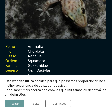
Habitats
Contactos
Artrópodes
Angiospérmicas
Anelídeos
Fungos
Plantas
Glossário
Aracnídeos
Cnidários
Briófitas
Ascomicetes
Artrópodes
Gimnospérmicas
Chromista
Revista Naturae digital
Crustáceos
Cordados
Gimnospérmicas
Basidiomicetes
Braquiópodes
Pteridófitas
Financiamento
Diplópodes
Anfíbios
Equinodermes
Pteridófitas
Cnidários
Insectos
Aves
Moluscos
Cordados
Animalia
Reino
Chordata
Filo
Quilópodes
Mamíferos
Anfíbios
Equinodermes
Reptilia
Classe
Squamata
Ordem
Peixes
Aves
Hemicordados
Gekkonidae
Família
Género
Hemidactylus
Répteis
Mamíferos
Moluscos
Espécie
H. turcicus
Este website utiliza cookies para que possamos proporcionar-lhe a
Tunicados
Peixes
melhor experiência de utilizador possível.
Pode saber mais acerca dos cookies que utilizamos ou desativá-los
Répteis
Hemidactylus turcicus
em
definições
.
Aceitar
Rejeitar
Definições
(Linnaeus, 1758)